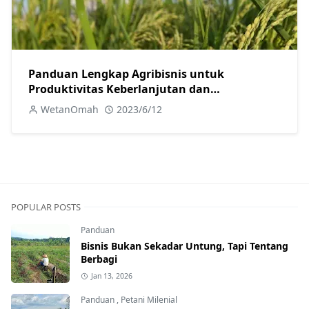
Panduan Lengkap Agribisnis untuk
Produktivitas Keberlanjutan dan
Keuntungan Maksimal
WetanOmah
2023/6/12
POPULAR POSTS
Panduan
Bisnis Bukan Sekadar Untung, Tapi Tentang
Berbagi
Jan 13, 2026
Panduan
,
Petani Milenial