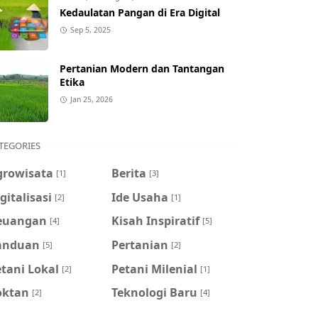
Kedaulatan Pangan di Era Digital
Sep 5, 2025
Pertanian Modern dan Tantangan
Etika
Jan 25, 2026
TEGORIES
growisata
Berita
[1]
[3]
gitalisasi
Ide Usaha
[2]
[1]
euangan
Kisah Inspiratif
[4]
[5]
anduan
Pertanian
[5]
[2]
tani Lokal
Petani Milenial
[2]
[1]
oktan
Teknologi Baru
[2]
[4]