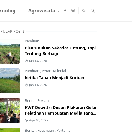
knologi
Agrowisata
PULAR POSTS
Panduan
Bisnis Bukan Sekadar Untung, Tapi
Tentang Berbagi
Jan 13, 2026
Panduan
,
Petani Milenial
Ketika Tanah Menjadi Korban
Jan 14, 2026
Berita
,
Poktan
KWT Dewi Sri Dusun Plakaran Gelar
Pelatihan Pembuatan Media Tanam
dan POC untuk Tingkatkan
Agu 10, 2025
Produktivitas Pekarangan
Berita
,
Keuangan
,
Pertanian