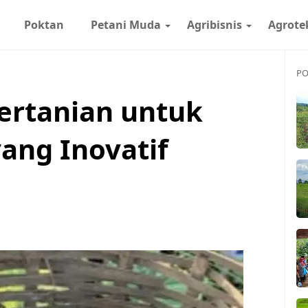
Poktan
Petani Muda
Agribisnis
Agrote
PO
Pertanian untuk
ang Inovatif