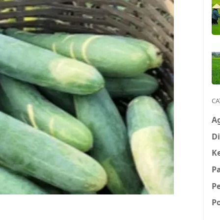
CA
A
Di
K
P
Pe
P